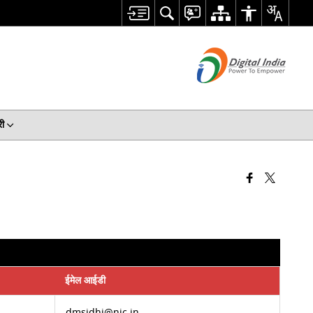
री
ईमेल आईडी
dmsidhi@nic.in