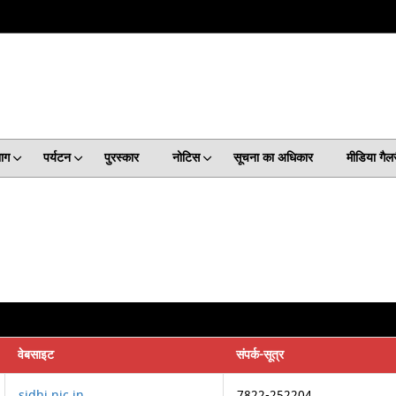
ाग
पर्यटन
पुरस्कार
नोटिस
सूचना का अधिकार
मीडिया गैल
वेबसाइट
संपर्क-सूत्र
sidhi.nic.in
7822-252204